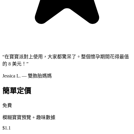
“
在寶寶派對上使用，大家都驚呆了。整個懷孕期間花得最值
的 8 美元！
”
Jessica L. — 雙胞胎媽媽
簡單定價
免費
模糊寶寶預覽 + 趣味數據
$1.1